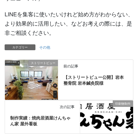
LINEを集客に使いたいけれど始め方がわからない、
より効果的に活用したい、などお考えの際には、是
非ご相談ください。
その他
カテゴリー
ストリートビュー
前の記事
【ストリートビュー公開】岩本
整骨院 岩本鍼灸院様
印刷物制作
次の記事
制作実績：焼肉居酒屋けんちゃ
ん家 屋外看板